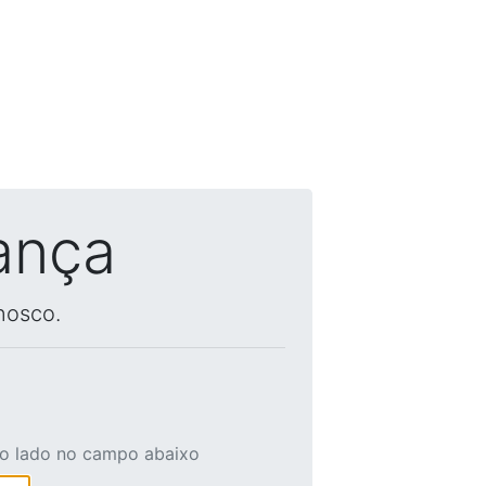
ança
nosco.
ao lado no campo abaixo