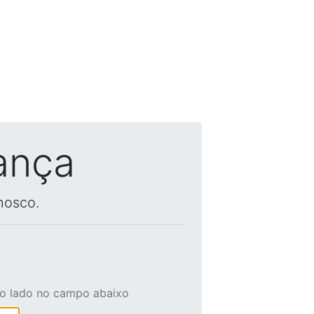
ança
nosco.
ao lado no campo abaixo