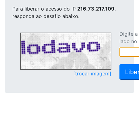
Para liberar o acesso
do IP
216.73.217.109
,
responda ao desafio abaixo.
Digite 
lado no
[trocar imagem]